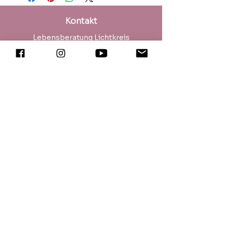
Buchzeichen, als Dekoration und
zum Auflegen auf schmerzhafte
Kontakt
Stellen verwenden.
Die erhöhte Schwingungsfrequenz
Lebensberatung Lichtkreis
informiert dein Trinkwasser, deinen
Seehaldenstrasse 10
Körper und deine Umgebung zu
CH-8266 Steckborn
deinem Wohlbefinden.
www.lichtkreis.ch
Durchmesser: 10,5 cm
info@lichtkreis.ch
Impressum | Datenschutz
Besuche meinen
Podcast