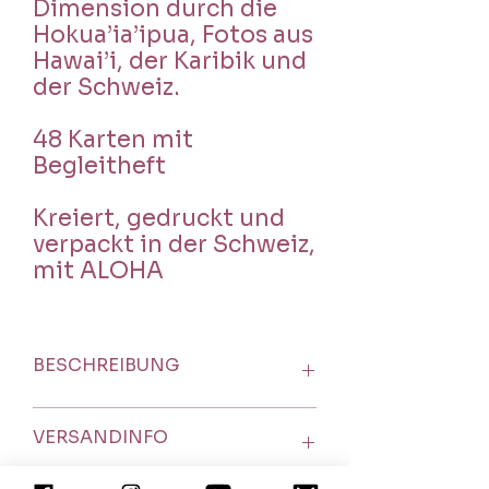
Dimension durch die
Hokua’ia’ipua, Fotos aus
Hawai’i, der Karibik und
der Schweiz.
48 Karten mit
Begleitheft
Kreiert, gedruckt und
verpackt in der Schweiz,
mit ALOHA
BESCHREIBUNG
Die Kombination von Botschaften
VERSANDINFO
und hochschwingenden Bildern
möchte:
dir Unterstützung in