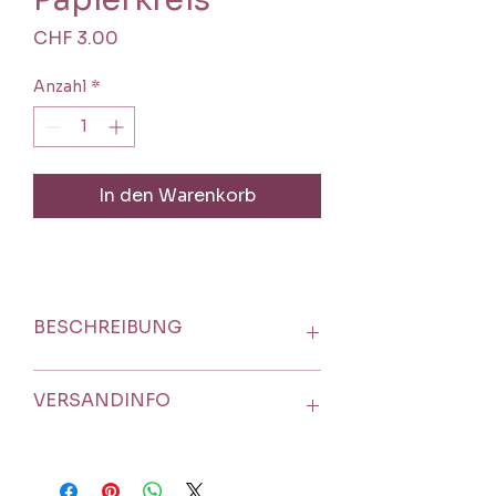
Preis
CHF 3.00
Anzahl
*
In den Warenkorb
BESCHREIBUNG
Die Leichtkarton-Papierkreise
VERSANDINFO
dienen dir als Informationsträger
der Energiefrequenz der 5.
Dimension.
Postversand A-Post
Du kannst sie als