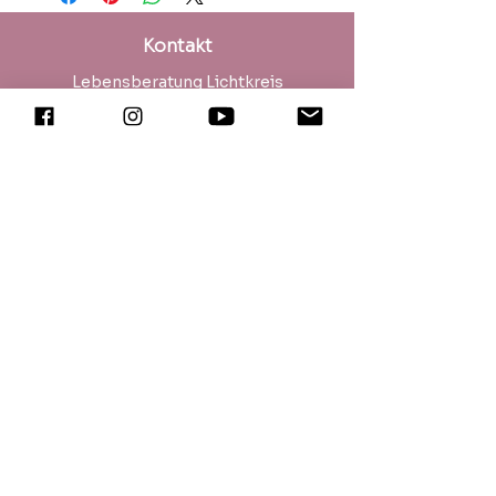
Trinkglasuntersetzer, als
Buchzeichen, als Dekoration und
Kontakt
zum Auflegen auf schmerzhafte
Stellen verwenden.
Lebensberatung Lichtkreis
Die erhöhte Schwingungsfrequenz
Seehaldenstrasse 10
informiert dein Trinkwasser, deinen
CH-8266 Steckborn
Körper und deine Umgebung zu
www.lichtkreis.ch
deinem Wohlbefinden.
info@lichtkreis.ch
Durchmesser: 14,8 cm
Impressum | Datenschutz
Besuche meinen
Podcast